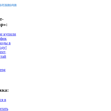
здуховодов
т-
ар»:
не купили
афик
воды в
оду!
ент,
итай
eng
жка:
ся в
итать