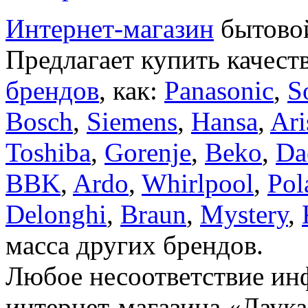
Интернет-магазин
бытовой
Предлагает купить качест
брендов
, как:
Panasonic
,
S
Bosch
,
Siemens
,
Hansa
,
Ari
Toshiba
,
Gorenje
,
Beko
,
Da
BBK
,
Ardo
,
Whirlpool
,
Pol
Delonghi
,
Braun
,
Mystery
,
масса других брендов.
Любое несоответствие инф
интернет-магазина «Лаука