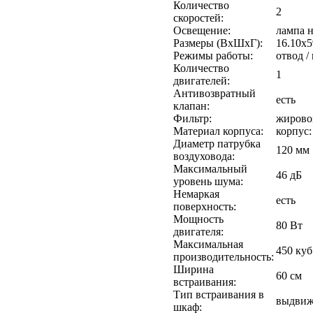
Количество
2
скоростей:
Освещение:
лампа н
Размеры (ВхШхГ):
16.10х5
Режимы работы:
отвод /
Количество
1
двигателей:
Антивозвратный
есть
клапан:
Фильтр:
жирово
Материал корпуса:
корпус:
Диаметр патрубка
120 мм
воздуховода:
Максимальный
46 дБ
уровень шума:
Немаркая
есть
поверхность:
Мощность
80 Вт
двигателя:
Максимальная
450 куб
производительность:
Ширина
60 см
встраивания:
Тип встраивания в
выдвиж
шкаф: