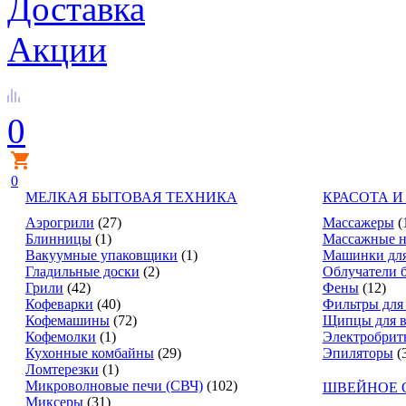
Доставка
Акции
0
0
МЕЛКАЯ БЫТОВАЯ ТЕХНИКА
КРАСОТА И
Аэрогрили
(27)
Массажеры
(
Блинницы
(1)
Массажные н
Вакуумные упаковщики
(1)
Машинки для
Гладильные доски
(2)
Облучатели 
Грили
(42)
Фены
(12)
Кофеварки
(40)
Фильтры для
Кофемашины
(72)
Щипцы для в
Кофемолки
(1)
Электробрит
Кухонные комбайны
(29)
Эпиляторы
(
Ломтерезки
(1)
Микроволновые печи (СВЧ)
(102)
ШВЕЙНОЕ 
Миксеры
(31)