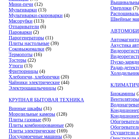
Вышивальны
Мини-печи
(12)
Оверлоки
(7)
Мультиварки
(13)
Распошивал
Мультиварки-скороварки
(4)
Швейные ма
Мясорубки
(113)
Отпариватели
(6)
АВТОМОБИ
Пароварки
(2)
Парогенераторы
(11)
Автомагнит
Плиты настольные
(39)
Акустика ав
Соковыжималки
(9)
Видеорегист
Термопоты
(16)
Видеорегистр
Тостеры
(22)
Пуско-зарядн
Утюги
(13)
Радар-детект
Фритюрницы
(4)
Холодильник
Хлебопечи, хлебопечки
(20)
Чайники электрические
(44)
КЛИМАТИЧ
Электрошашлычницы
(2)
Биокамины
(
Вентиляторы
КРУПНАЯ БЫТОВАЯ ТЕХНИКА
Водонагрева
Винные шкафы
(31)
Кондиционе
Морозильные камеры
(128)
Кондиционе
Плиты газовые
(93)
Обогревател
Плиты комбинированные
(20)
Обогревател
Плиты электрические
(169)
Осушители в
Посудомоечные машины
(53)
Очистители 