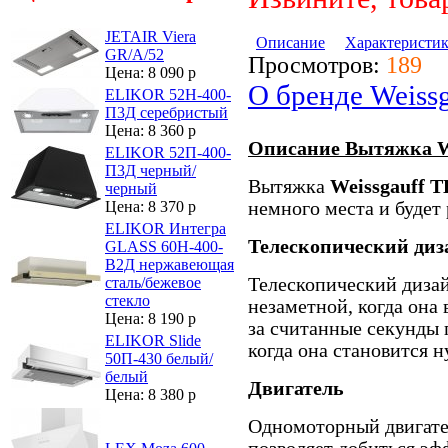
JETAIR Viera
Описание
Характеристи
GR/A/52
Просмотров:
189
Цена: 8 090 р
О бренде Weissg
ELIKOR 52Н-400-
П3Д серебристый
Цена: 8 360 р
Описание Вытяжка We
ELIKOR 52П-400-
П3Д черный/
Вытяжка
Weissgauff T
черный
немного места и будет
Цена: 8 370 р
ELIKOR Интегра
Телескопический диз
GLASS 60Н-400-
В2Д нержавеющая
Телескопический диза
сталь/бежевое
стекло
незаметной, когда она
Цена: 8 190 р
за считанные секунды 
ELIKOR Slide
когда она становится н
50П-430 белый/
белый
Двигатель
Цена: 8 380 р
Одномоторный двигате