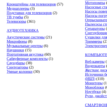
Мотопомпы
Кронштейны для телевизоров
(57)
Насосные ст
Медиаплееры
(3)
Насосы пове
Подставки для телевизоров
(2)
Насосы погр
ТВ тумбы
(5)
Опрыскиват
Телевизоры
(361)
Пылесосы ст
Сепараторы
АУДИОТЕХНИКА
Снегоуборщ
Акустические системы
(21)
Сушилки для
Микрофоны
(8)
Триммеры
(2
Музыкальные центры
(6)
Электрогене
Наушники
(15)
Портативная акустика
(60)
КОМПЬЮТЕ
Сабвуферные комплекты
(1)
Веб-камеры
(
Саундбары
(38)
Видеокарты
Синтезаторы
(2)
Жесткие дис
Умные колонки
(30)
Источники б
(ИБП)
(110)
Мониторы
(1
Моноблоки
(
Ноутбуки
(4)
Рули, джойс
СМАРТФОН