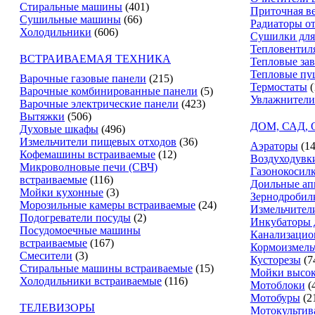
Стиральные машины
(401)
Приточная в
Сушильные машины
(66)
Радиаторы о
Холодильники
(606)
Сушилки для
Тепловентил
ВСТРАИВАЕМАЯ ТЕХНИКА
Тепловые за
Тепловые пу
Варочные газовые панели
(215)
Термостаты
(
Варочные комбинированные панели
(5)
Увлажнители
Варочные электрические панели
(423)
Вытяжки
(506)
ДОМ, САД,
Духовые шкафы
(496)
Измельчители пищевых отходов
(36)
Аэраторы
(14
Кофемашины встраиваемые
(12)
Воздуходувк
Микроволновые печи (СВЧ)
Газонокосил
встраиваемые
(116)
Доильные ап
Мойки кухонные
(3)
Зернодробил
Морозильные камеры встраиваемые
(24)
Измельчители
Подогреватели посуды
(2)
Инкубаторы 
Посудомоечные машины
Канализацио
встраиваемые
(167)
Кормоизмель
Смесители
(3)
Кусторезы
(7
Стиральные машины встраиваемые
(15)
Мойки высок
Холодильники встраиваемые
(116)
Мотоблоки
(
Мотобуры
(2
ТЕЛЕВИЗОРЫ
Мотокультив