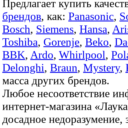
Предлагает купить качест
брендов
, как:
Panasonic
,
S
Bosch
,
Siemens
,
Hansa
,
Ari
Toshiba
,
Gorenje
,
Beko
,
Da
BBK
,
Ardo
,
Whirlpool
,
Pol
Delonghi
,
Braun
,
Mystery
,
масса других брендов.
Любое несоответствие инф
интернет-магазина «Лаука
досадное недоразумение, 