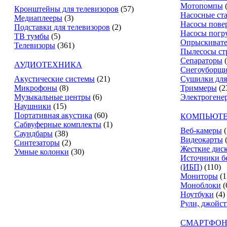
Мотопомпы
Кронштейны для телевизоров
(57)
Насосные ст
Медиаплееры
(3)
Насосы пове
Подставки для телевизоров
(2)
Насосы погр
ТВ тумбы
(5)
Опрыскиват
Телевизоры
(361)
Пылесосы ст
Сепараторы
АУДИОТЕХНИКА
Снегоуборщ
Акустические системы
(21)
Сушилки для
Микрофоны
(8)
Триммеры
(2
Музыкальные центры
(6)
Электрогене
Наушники
(15)
Портативная акустика
(60)
КОМПЬЮТЕ
Сабвуферные комплекты
(1)
Веб-камеры
(
Саундбары
(38)
Видеокарты
Синтезаторы
(2)
Жесткие дис
Умные колонки
(30)
Источники б
(ИБП)
(110)
Мониторы
(1
Моноблоки
(
Ноутбуки
(4)
Рули, джойс
СМАРТФОН