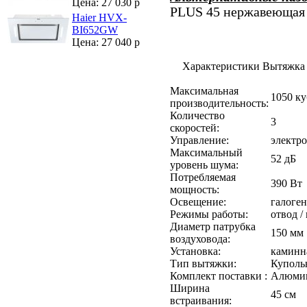
Цена: 27 030 р
PLUS 45 нержавеющая 
Haier HVX-
BI652GW
Цена: 27 040 р
Характеристики Вытяжка
Максимальная
1050 ку
производительность:
Количество
3
скоростей:
Управление:
электр
Максимальный
52 дБ
уровень шума:
Потребляемая
390 Вт
мощность:
Освещение:
галоген
Режимы работы:
отвод /
Диаметр патрубка
150 мм
воздуховода:
Установка:
каминн
Тип вытяжки:
Куполь
Комплект поставки :
Алюмин
Ширина
45 см
встраивания: