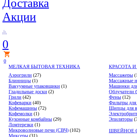
Доставка
Акции
0
0
МЕЛКАЯ БЫТОВАЯ ТЕХНИКА
КРАСОТА И
Аэрогрили
(27)
Массажеры
(
Блинницы
(1)
Массажные н
Вакуумные упаковщики
(1)
Машинки для
Гладильные доски
(2)
Облучатели 
Грили
(42)
Фены
(12)
Кофеварки
(40)
Фильтры для
Кофемашины
(72)
Щипцы для в
Кофемолки
(1)
Электробрит
Кухонные комбайны
(29)
Эпиляторы
(
Ломтерезки
(1)
Микроволновые печи (СВЧ)
(102)
ШВЕЙНОЕ 
Миксеры
(31)