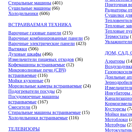
Стиральные машины
(401)
Приточная в
Сушильные машины
(66)
Радиаторы о
Холодильники
(606)
Сушилки для
Тепловентил
ВСТРАИВАЕМАЯ ТЕХНИКА
Тепловые за
Тепловые пу
Варочные газовые панели
(215)
Термостаты
(
Варочные комбинированные панели
(5)
Увлажнители
Варочные электрические панели
(423)
Вытяжки
(506)
ДОМ, САД,
Духовые шкафы
(496)
Измельчители пищевых отходов
(36)
Аэраторы
(14
Кофемашины встраиваемые
(12)
Воздуходувк
Микроволновые печи (СВЧ)
Газонокосил
встраиваемые
(116)
Доильные ап
Мойки кухонные
(3)
Зернодробил
Морозильные камеры встраиваемые
(24)
Измельчители
Подогреватели посуды
(2)
Инкубаторы 
Посудомоечные машины
Канализацио
встраиваемые
(167)
Кормоизмель
Смесители
(3)
Кусторезы
(7
Стиральные машины встраиваемые
(15)
Мойки высок
Холодильники встраиваемые
(116)
Мотоблоки
(
Мотобуры
(2
ТЕЛЕВИЗОРЫ
Мотокультив