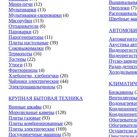
Вышивальны
Мини-печи
(12)
Оверлоки
(7)
Мультиварки
(13)
Распошивал
Мультиварки-скороварки
(4)
Швейные ма
Мясорубки
(113)
Отпариватели
(6)
АВТОМОБИ
Пароварки
(2)
Парогенераторы
(11)
Автомагнит
Плиты настольные
(39)
Акустика ав
Соковыжималки
(9)
Видеорегист
Термопоты
(16)
Видеорегистр
Тостеры
(22)
Пуско-зарядн
Утюги
(13)
Радар-детект
Фритюрницы
(4)
Холодильник
Хлебопечи, хлебопечки
(20)
Чайники электрические
(44)
КЛИМАТИЧ
Электрошашлычницы
(2)
Биокамины
(
Вентиляторы
КРУПНАЯ БЫТОВАЯ ТЕХНИКА
Водонагрева
Винные шкафы
(31)
Кондиционе
Морозильные камеры
(128)
Кондиционе
Плиты газовые
(93)
Обогревател
Плиты комбинированные
(20)
Обогревател
Плиты электрические
(169)
Осушители в
Посудомоечные машины
(53)
Очистители 