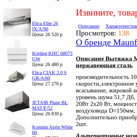
Извините, това
Elica Elite 26
Описание
Характеристи
IX/A/90
Просмотров:
138
Цена: 26 520 р
О бренде Maunf
Korting KHC 68073
Описание Вытяжка M
GW
Цена: 26 480 р
нержавеющая сталь
Elica CIAK 2.0 S
производительность 10
GR/A/60
скорости,электронное 
Цена: 27 270 р
всасывание, жировой 
уровень шума 51,7 Дб,
JETAIR Plane BL
20Вт 2х20 Вт, мощност
MAT/F/52
воздуховода D=150мм, 
Цена: 26 830 р
Дополнительно приобр
2шт.
Konigin Aerin White
60
Альтернативные наз